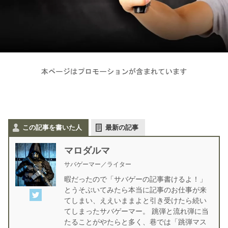
この記事を書いた人
最新の記事
マロダルマ
サバゲーマー／ライター
暇だったので「サバゲーの記事書けるよ！」
とうそぶいてみたら本当に記事のお仕事が来
てしまい、ええいままよと引き受けたら続い
てしまったサバゲーマー。 跳弾と流れ弾に当
たることがやたらと多く、巷では「跳弾マス