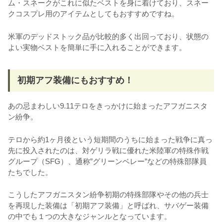
ム・スネークがこれに似たベストを身に着けており、スネー
クコスプレ用のアイテムとしてもおすすめですね。
米軍のデッドストック品が比較的多く出回っており、状態の
よい実物ベストを簡単に手に入れることができます。
初期アフ装備にもおすすめ！
あの忌まわしい9.11テロをきっかけに始まったアフガニスタ
ン紛争。
テロから約1ヶ月後という短期間のうちに始まった戦争に真っ
先に投入されたのは、対ゲリラ戦に優れた米陸軍の特殊作戦
グループ（SFG）、通称”グリーンベレー”などの特殊部隊員
たちでした。
こうしたアフガニスタン紛争初期の特殊部隊やその他の兵士
を再現した装備は「初期アフ装備」と呼ばれ、サバゲー装備
の中でも１つの大きなジャンルとなっています。