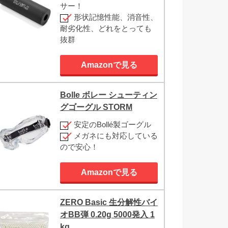
サー！
形状記憶性能、消音性、
耐劣化性、どれをとっても
抜群
Amazonで見る
Bolle ボレー シューティン
グゴーグル STORM
安定のBollé製ゴーグル
メガネにも対応している
ので安心！
Amazonで見る
ZERO Basic 生分解性バイ
オBB弾 0.20g 5000発入 1
kg