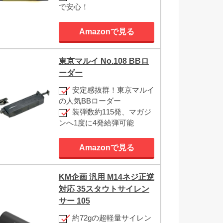
で安心！
Amazonで見る
東京マルイ No.108 BBロ
ーダー
安定感抜群！東京マルイ
の人気BBローダー
装弾数約115発、マガジ
ンへ1度に4発給弾可能
Amazonで見る
KM企画 汎用 M14ネジ正逆
対応 35スタウトサイレン
サー 105
約72gの超軽量サイレン