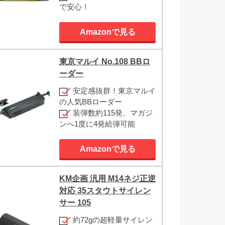
で安心！
Amazonで見る
東京マルイ No.108 BBロ
ーダー
安定感抜群！東京マルイ
の人気BBローダー
装弾数約115発、マガジ
ンへ1度に4発給弾可能
Amazonで見る
KM企画 汎用 M14ネジ正逆
対応 35スタウトサイレン
サー 105
約72gの超軽量サイレン