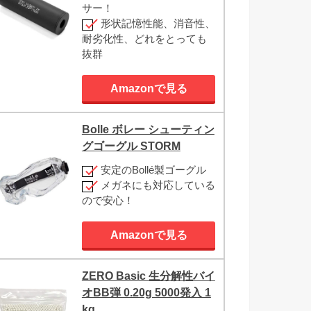
サー！
形状記憶性能、消音性、
耐劣化性、どれをとっても
抜群
Amazonで見る
Bolle ボレー シューティン
グゴーグル STORM
安定のBollé製ゴーグル
メガネにも対応している
ので安心！
Amazonで見る
ZERO Basic 生分解性バイ
オBB弾 0.20g 5000発入 1
kg